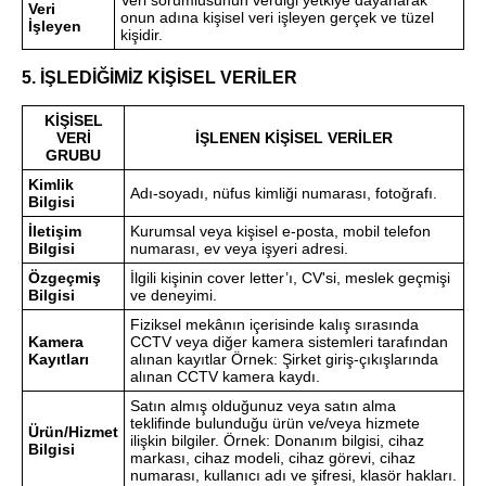
Veri
onun adına kişisel veri işleyen gerçek ve tüzel
İşleyen
kişidir.
5. İŞLEDİĞİMİZ KİŞİSEL VERİLER
KİŞİSEL
VERİ
İŞLENEN KİŞİSEL VERİLER
GRUBU
Kimlik
Adı-soyadı, nüfus kimliği numarası, fotoğrafı.
Bilgisi
İletişim
Kurumsal veya kişisel e-posta, mobil telefon
Bilgisi
numarası, ev veya işyeri adresi.
Özgeçmiş
İlgili kişinin cover letter’ı, CV'si, meslek geçmişi
Bilgisi
ve deneyimi.
Fiziksel mekânın içerisinde kalış sırasında
Kamera
CCTV veya diğer kamera sistemleri tarafından
Kayıtları
alınan kayıtlar Örnek: Şirket giriş-çıkışlarında
alınan CCTV kamera kaydı.
Satın almış olduğunuz veya satın alma
teklifinde bulunduğu ürün ve/veya hizmete
Ürün/Hizmet
ilişkin bilgiler. Örnek: Donanım bilgisi, cihaz
Bilgisi
markası, cihaz modeli, cihaz görevi, cihaz
numarası, kullanıcı adı ve şifresi, klasör hakları.