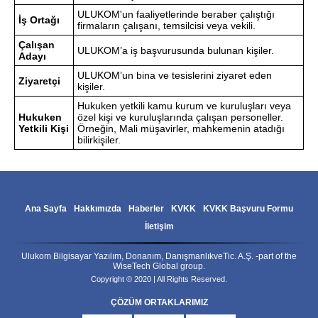
ULUKOM'un faaliyetlerinde beraber çalıştığı
İş Ortağı
firmaların çalışanı, temsilcisi veya vekili.
Çalışan
ULUKOM’a iş başvurusunda bulunan kişiler.
Adayı
ULUKOM’un bina ve tesislerini ziyaret eden
Ziyaretçi
kişiler.
Hukuken yetkili kamu kurum ve kuruluşları veya
Hukuken
özel kişi ve kuruluşlarında çalışan personeller.
Yetkili Kişi
Örneğin, Mali müşavirler, mahkemenin atadığı
bilirkişiler.
Ana Sayfa
Hakkımızda
Haberler
KVKK
KVKK Başvuru Formu
İletişim
Ulukom Bilgisayar Yazılım, Donanım, DanışmanlıkveTic. A.Ş. -part of the
WiseTech Global group.
Copyright © 2020 | All Rights Reserved.
ÇÖZÜM ORTAKLARIMIZ