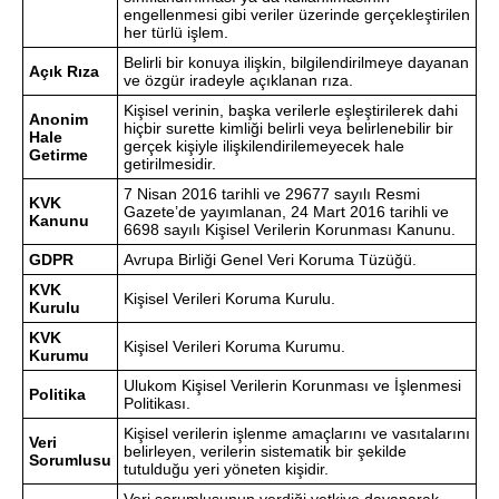
engellenmesi gibi veriler üzerinde gerçekleştirilen
her türlü işlem.
Belirli bir konuya ilişkin, bilgilendirilmeye dayanan
Açık Rıza
ve özgür iradeyle açıklanan rıza.
Kişisel verinin, başka verilerle eşleştirilerek dahi
Anonim
hiçbir surette kimliği belirli veya belirlenebilir bir
Hale
gerçek kişiyle ilişkilendirilemeyecek hale
Getirme
getirilmesidir.
7 Nisan 2016 tarihli ve 29677 sayılı Resmi
KVK
Gazete’de yayımlanan, 24 Mart 2016 tarihli ve
Kanunu
6698 sayılı Kişisel Verilerin Korunması Kanunu.
GDPR
Avrupa Birliği Genel Veri Koruma Tüzüğü.
KVK
Kişisel Verileri Koruma Kurulu.
Kurulu
KVK
Kişisel Verileri Koruma Kurumu.
Kurumu
Ulukom Kişisel Verilerin Korunması ve İşlenmesi
Politika
Politikası.
Kişisel verilerin işlenme amaçlarını ve vasıtalarını
Veri
belirleyen, verilerin sistematik bir şekilde
Sorumlusu
tutulduğu yeri yöneten kişidir.
Veri sorumlusunun verdiği yetkiye dayanarak