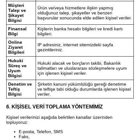
Müşteri
Ürün ve/veya hizmetlere ilişkin yapmış
Talep ve
olduğunuz talep, şikayetler ve benzeri
Şikayet
başvurular sonucunda elde edilen kişisel veriler.
Bilgisi
Finansal
Kişilerin banka hesabı bilgileri ve kredi kartı
Bilgi
bilgileri.
Online
IP adresiniz, internet sitemizdeki sayfa
Ziyaret
gezintileriniz.
Bilgileri
Hukuki
Hukuki alacak ve borçların takibi, Bakanlık
Süreç ve
talimatları ve uluslararası sözleşmelere uyum
Uyum
için işlenen kişisel veriler.
Bilgisi
Denetim ve
Şirketin kanuni yükümlülüğü gereği denetime
Teftiş
ve teftişe tabi olduğu durumlarda işlenen kişisel
Bilgisi
veriler.
6. KİŞİSEL VERİ TOPLAMA YÖNTEMİMİZ
Kişisel verilerinizi aşağıda belirtilen kanallar üzerinden
topluyoruz:
E-posta, Telefon, SMS
Faks,