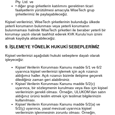
Pty. Ltd. ve
• diğer grup şirketlerin katılımını gerektiren ticari
faaliyetlerin yürütülmesi amacıyla WiseTech grup
şirketlerimiz ile paylaşabileceğiz.
Kişisel verilerinizi, WiseTech şirketlerinin bulunduğu ülkede
yeterli korumanın bulunması veya yeterli korumanın
bulunmaması halinde WiseTech şirketleri ile beraber yeterli bir
korumayı yazılı olarak taahhüt ederek KVK Kurulu’nun iznini
almak kaydıyla aktarabileceğiz.
9. İŞLEMEYE YÖNELİK HUKUKİ SEBEPLERİMİZ
Kişisel verilerinizi aşağıdaki hukuki sebeplere dayalı olarak
işleyeceğiz:
Kişisel Verilerin Korunması Kanunu madde 5/1 ve 6/2
uyarınca kişisel verilerinizi işlemek için açık rızanızı
aldığımız haller. Açık rızanızı bizimle iletişime geçerek
dilediğiniz zaman geri alabilirsiniz.
Kişisel Verilerin Korunması Kanunu madde 5/2(c)
uyarınca, bir sözleşmenin kurulması veya ifası için kişisel
verilerinizin gerekli olması. Örneğin, ULUKOM’dan satın
aldığınız ürünü teslim etmek için teslimat bilgilerinizin
kullanılması.
Kişisel Verilerin Korunması Kanunu madde 5/2(a) ve
5/2(ç) uyarınca, yasal mevzuat uyarınca kişisel
verilerinizin işlenmesinin zorunlu olması. Örneğin,