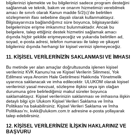
bilgilerinizi işlemekte ve bu bilgilerinizi sadece program desteğini
sağlanmak ve teknik, bakım ve onarım hizmetimizi verebilmek
amacı ile sınırlı olarak Kanun madde 5/2(c)’de belirtilen
sözleşmenin ifası sebebine dayalı olarak kullanmaktayız.
Bilgisayarınıza bağlandığımız süre boyunca, bilgisayardaki
belgelerinize erişme imkanımız bulunmaktadır. Ancak bu
belgelere, talep ettiğiniz destek hizmetini sağlamak amacı
dışında hiçbir şekilde erişmeyeceğiz ve yukarıda belirtilen ad,
soyad, e-posta adresi, telefon numarası ile talep ve şikayet
bilgileriniz dışında herhangi bir kişisel verinizi işlemeyeceğiz.
11. KİŞİSEL VERİLERİNİZİN SAKLANMASI VE İMHASI
Bu metinde yer alan amaçlar doğrultusunda işlenen kişisel
verileriniz KVK Kanunu’na ve Kişisel Verilerin Silinmesi, Yok
Edilmesi veya Anonim Hale Getirilmesi Hakkında Yönetmelik
uyarınca saklanacak ve imha edilecektir. ULUKOM olarak kişisel
verilerinizi yasal mevzuat, sözleşme ilişkisi veya işin olağan
durumuna göre belirlediğimiz makul süreler boyunca
saklamaktayız. Kişisel verilerinizin saklanması ve imhasına ilişkin
detaylı bilgi için Ulukom Kişisel Verileri Saklama ve İmha
Politikası’na bakabilirsiniz. Kişisel Verileri Saklama ve İmha
Politikası’nı, kvkk@ulukom.com.tr adresine e-posta yollayarak
talep edebilirsiniz.
12. KİŞİSEL VERİLERİNİZE İLİŞKİN HAKLARINIZ VE
BAŞVURU