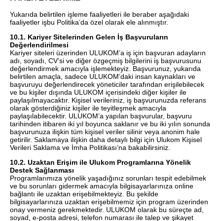
Yukarıda belirtilen işleme faaliyetleri ile beraber aşağıdaki
faaliyetler işbu Politika’da özel olarak ele alınmıştır.
10.1. Kariyer Sitelerinden Gelen İş Başvuruların
Değerlendirilmesi
Kariyer siteleri üzerinden ULUKOM’a iş için başvuran adayların
adı, soyadı, CV’si ve diğer özgeçmiş bilgilerini iş başvurusunu
değerlendirmek amacıyla işlemekteyiz. Başvurunuz, yukarıda
belirtilen amaçla, sadece ULUKOM’daki insan kaynakları ve
başvuruyu değerlendirecek yöneticiler tarafından erişilebilecek
ve bu kişiler dışında ULUKOM içerisindeki diğer kişiler ile
paylaşılmayacaktır. Kişisel verileriniz, iş başvurunuzda referans
olarak gösterdiğiniz kişiler ile teyitleşmek amacıyla
paylaşılabilecektir. ULUKOM’a yapılan başvurular, başvuru
tarihinden itibaren iki yıl boyunca saklanır ve bu iki yılın sonunda
başvurunuza ilişkin tüm kişisel veriler silinir veya anonim hale
getirilir. Saklamaya ilişkin daha detaylı bilgi için Ulukom Kişisel
Verileri Saklama ve İmha Politikası’na bakabilirsiniz.
10.2. Uzaktan Erişim ile Ulukom Programlarına Yönelik
Destek Sağlanması
Programlarımıza yönelik yaşadığınız sorunları tespit edebilmek
ve bu sorunları gidermek amacıyla bilgisayarlarınıza online
bağlantı ile uzaktan erişebilmekteyiz. Bu şekilde
bilgisayarlarınıza uzaktan erişebilmemiz için program üzerinden
onay vermeniz gerekmektedir. ULUKOM olarak bu süreçte ad,
soyad, e-posta adresi, telefon numarası ile talep ve şikayet