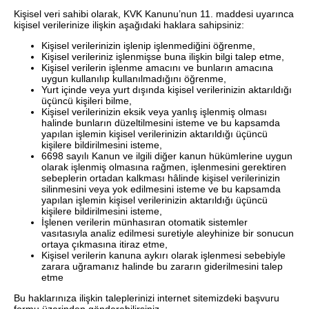
Kişisel veri sahibi olarak, KVK Kanunu’nun 11. maddesi uyarınca
kişisel verilerinize ilişkin aşağıdaki haklara sahipsiniz:
Kişisel verilerinizin işlenip işlenmediğini öğrenme,
Kişisel verileriniz işlenmişse buna ilişkin bilgi talep etme,
Kişisel verilerin işlenme amacını ve bunların amacına
uygun kullanılıp kullanılmadığını öğrenme,
Yurt içinde veya yurt dışında kişisel verilerinizin aktarıldığı
üçüncü kişileri bilme,
Kişisel verilerinizin eksik veya yanlış işlenmiş olması
halinde bunların düzeltilmesini isteme ve bu kapsamda
yapılan işlemin kişisel verilerinizin aktarıldığı üçüncü
kişilere bildirilmesini isteme,
6698 sayılı Kanun ve ilgili diğer kanun hükümlerine uygun
olarak işlenmiş olmasına rağmen, işlenmesini gerektiren
sebeplerin ortadan kalkması hâlinde kişisel verilerinizin
silinmesini veya yok edilmesini isteme ve bu kapsamda
yapılan işlemin kişisel verilerinizin aktarıldığı üçüncü
kişilere bildirilmesini isteme,
İşlenen verilerin münhasıran otomatik sistemler
vasıtasıyla analiz edilmesi suretiyle aleyhinize bir sonucun
ortaya çıkmasına itiraz etme,
Kişisel verilerin kanuna aykırı olarak işlenmesi sebebiyle
zarara uğramanız halinde bu zararın giderilmesini talep
etme
Bu haklarınıza ilişkin taleplerinizi internet sitemizdeki başvuru
formu üzerinden gönderebilirsiniz.