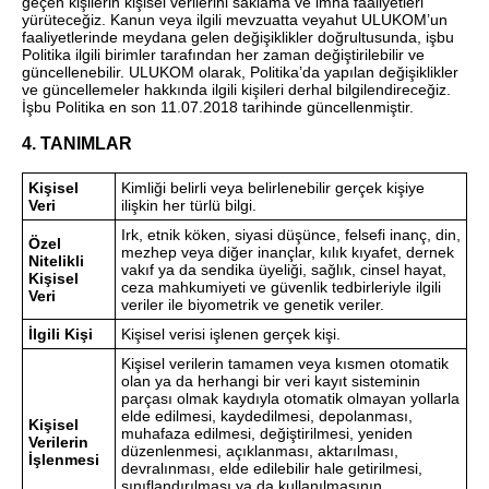
geçen kişilerin kişisel verilerini saklama ve imha faaliyetleri
yürüteceğiz. Kanun veya ilgili mevzuatta veyahut ULUKOM’un
faaliyetlerinde meydana gelen değişiklikler doğrultusunda, işbu
Politika ilgili birimler tarafından her zaman değiştirilebilir ve
güncellenebilir. ULUKOM olarak, Politika’da yapılan değişiklikler
ve güncellemeler hakkında ilgili kişileri derhal bilgilendireceğiz.
İşbu Politika en son 11.07.2018 tarihinde güncellenmiştir.
4. TANIMLAR
Kişisel
Kimliği belirli veya belirlenebilir gerçek kişiye
Veri
ilişkin her türlü bilgi.
Irk, etnik köken, siyasi düşünce, felsefi inanç, din,
Özel
mezhep veya diğer inançlar, kılık kıyafet, dernek
Nitelikli
vakıf ya da sendika üyeliği, sağlık, cinsel hayat,
Kişisel
ceza mahkumiyeti ve güvenlik tedbirleriyle ilgili
Veri
veriler ile biyometrik ve genetik veriler.
İlgili Kişi
Kişisel verisi işlenen gerçek kişi.
Kişisel verilerin tamamen veya kısmen otomatik
olan ya da herhangi bir veri kayıt sisteminin
parçası olmak kaydıyla otomatik olmayan yollarla
elde edilmesi, kaydedilmesi, depolanması,
Kişisel
muhafaza edilmesi, değiştirilmesi, yeniden
Verilerin
düzenlenmesi, açıklanması, aktarılması,
İşlenmesi
devralınması, elde edilebilir hale getirilmesi,
sınıflandırılması ya da kullanılmasının