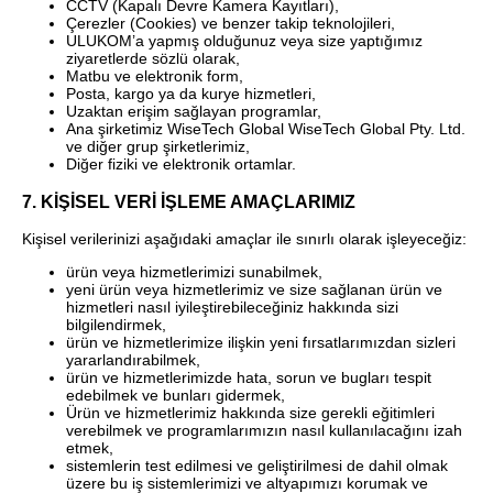
CCTV (Kapalı Devre Kamera Kayıtları),
Çerezler (Cookies) ve benzer takip teknolojileri,
ULUKOM’a yapmış olduğunuz veya size yaptığımız
ziyaretlerde sözlü olarak,
Matbu ve elektronik form,
Posta, kargo ya da kurye hizmetleri,
Uzaktan erişim sağlayan programlar,
Ana şirketimiz WiseTech Global WiseTech Global Pty. Ltd.
ve diğer grup şirketlerimiz,
Diğer fiziki ve elektronik ortamlar.
7. KİŞİSEL VERİ İŞLEME AMAÇLARIMIZ
Kişisel verilerinizi aşağıdaki amaçlar ile sınırlı olarak işleyeceğiz:
ürün veya hizmetlerimizi sunabilmek,
yeni ürün veya hizmetlerimiz ve size sağlanan ürün ve
hizmetleri nasıl iyileştirebileceğiniz hakkında sizi
bilgilendirmek,
ürün ve hizmetlerimize ilişkin yeni fırsatlarımızdan sizleri
yararlandırabilmek,
ürün ve hizmetlerimizde hata, sorun ve bugları tespit
edebilmek ve bunları gidermek,
Ürün ve hizmetlerimiz hakkında size gerekli eğitimleri
verebilmek ve programlarımızın nasıl kullanılacağını izah
etmek,
sistemlerin test edilmesi ve geliştirilmesi de dahil olmak
üzere bu iş sistemlerimizi ve altyapımızı korumak ve