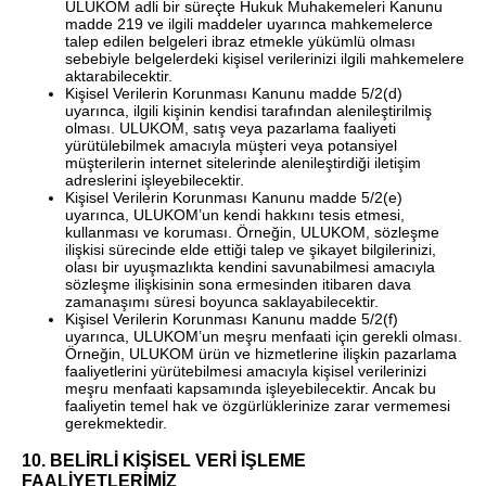
ULUKOM adli bir süreçte Hukuk Muhakemeleri Kanunu
madde 219 ve ilgili maddeler uyarınca mahkemelerce
talep edilen belgeleri ibraz etmekle yükümlü olması
sebebiyle belgelerdeki kişisel verilerinizi ilgili mahkemelere
aktarabilecektir.
Kişisel Verilerin Korunması Kanunu madde 5/2(d)
uyarınca, ilgili kişinin kendisi tarafından alenileştirilmiş
olması. ULUKOM, satış veya pazarlama faaliyeti
yürütülebilmek amacıyla müşteri veya potansiyel
müşterilerin internet sitelerinde alenileştirdiği iletişim
adreslerini işleyebilecektir.
Kişisel Verilerin Korunması Kanunu madde 5/2(e)
uyarınca, ULUKOM’un kendi hakkını tesis etmesi,
kullanması ve koruması. Örneğin, ULUKOM, sözleşme
ilişkisi sürecinde elde ettiği talep ve şikayet bilgilerinizi,
olası bir uyuşmazlıkta kendini savunabilmesi amacıyla
sözleşme ilişkisinin sona ermesinden itibaren dava
zamanaşımı süresi boyunca saklayabilecektir.
Kişisel Verilerin Korunması Kanunu madde 5/2(f)
uyarınca, ULUKOM’un meşru menfaati için gerekli olması.
Örneğin, ULUKOM ürün ve hizmetlerine ilişkin pazarlama
faaliyetlerini yürütebilmesi amacıyla kişisel verilerinizi
meşru menfaati kapsamında işleyebilecektir. Ancak bu
faaliyetin temel hak ve özgürlüklerinize zarar vermemesi
gerekmektedir.
10. BELİRLİ KİŞİSEL VERİ İŞLEME
FAALİYETLERİMİZ