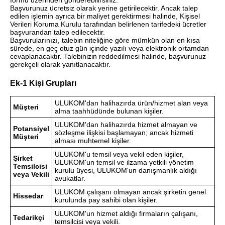
Başvurunuz ücretsiz olarak yerine getirilecektir. Ancak talep
edilen işlemin ayrıca bir maliyet gerektirmesi halinde, Kişisel
Verileri Koruma Kurulu tarafından belirlenen tarifedeki ücretler
başvurandan talep edilecektir.
Başvurularınızı, talebin niteliğine göre mümkün olan en kısa
sürede, en geç otuz gün içinde yazılı veya elektronik ortamdan
cevaplanacaktır. Talebinizin reddedilmesi halinde, başvurunuz
gerekçeli olarak yanıtlanacaktır.
Ek-1 Kişi Grupları
ULUKOM'dan halihazırda ürün/hizmet alan veya
Müşteri
alma taahhüdünde bulunan kişiler.
ULUKOM'dan halihazırda hizmet almayan ve
Potansiyel
sözleşme ilişkisi başlamayan; ancak hizmeti
Müşteri
alması muhtemel kişiler.
ULUKOM'u temsil veya vekil eden kişiler,
Şirket
ULUKOM'un temsil ve ilzama yetkili yönetim
Temsilcisi
kurulu üyesi, ULUKOM'un danışmanlık aldığı
veya Vekili
avukatlar.
ULUKOM çalışanı olmayan ancak şirketin genel
Hissedar
kurulunda pay sahibi olan kişiler.
ULUKOM'un hizmet aldığı firmaların çalışanı,
Tedarikçi
temsilcisi veya vekili.