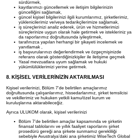
sürdürmek,
kayıtlarımızı güncellemek ve iletişim bilgilerinizin
güncelliğini sağlamak,
güncel kişisel bilgilerinizi ilgili kurumlarımız, şirketlerimiz,
yüklenicilerimiz ve/veya tedarikçilerimize sağlamak,
iş süreçlerinizi analiz ederek, ürün ve hizmetlerimizi
süreçlerinize uygun olarak hale getirmek ve istekleriniz ya
da raporlarımız doğrultusunda iyileştirmek,
tarafınızca yapılan herhangi bir şikayeti incelemek ve
yanıtlamak ,
iş başvurularınızı değerlendirmek ve özgeçmişinizde
referans olarak gösterdiğinizkişiler ile iletişime geçmek
Yasal mevzuatlara uyum sağlamak ve hukuki
yükümlülüklerimizi yerine getirmek.
8. KİŞİSEL VERİLERİNİZİN AKTARILMASI
Kişisel verilerinizi, Bölüm 7’de belirtilen amaçlarımız
doğrultusunda çalışanlarımız, hissedarlarımız, şirket temsilcisi
ve vekillerimiz ve hukuken yetkili kamu/özel kurum ve
kuruluşlarına aktarabileceğiz.
Ayrıca ULUKOM olarak, kişisel verilerinizi
Bölüm 7’de belirtilen amaçlar kapsamında ve şirketin
finansal tablolarını ve yıllık faaliyet raporlarını şirket
prosedürü gereği ana şirkete sunmamız gerekliliği
sebebiyle Avustralya’daki ana şirketimiz WiseTech Global