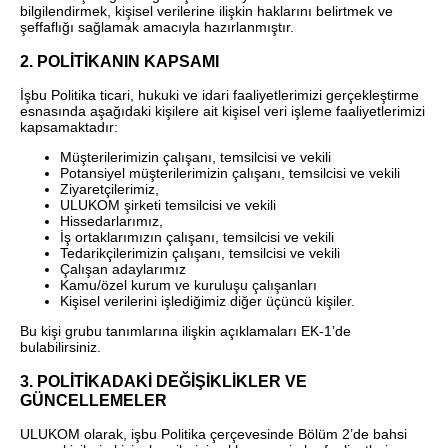
bilgilendirmek, kişisel verilerine ilişkin haklarını belirtmek ve
şeffaflığı sağlamak amacıyla hazırlanmıştır.
2. POLİTİKANIN KAPSAMI
ULUKOM
MENU
İşbu Politika ticari, hukuki ve idari faaliyetlerimizi gerçekleştirme
esnasında aşağıdaki kişilere ait kişisel veri işleme faaliyetlerimizi
kapsamaktadır:
Müşterilerimizin çalışanı, temsilcisi ve vekili
Potansiyel müşterilerimizin çalışanı, temsilcisi ve vekili
Ziyaretçilerimiz,
ULUKOM şirketi temsilcisi ve vekili
Hissedarlarımız,
İş ortaklarımızın çalışanı, temsilcisi ve vekili
Tedarikçilerimizin çalışanı, temsilcisi ve vekili
Çalışan adaylarımız
Kamu/özel kurum ve kuruluşu çalışanları
Kişisel verilerini işlediğimiz diğer üçüncü kişiler.
Bu kişi grubu tanımlarına ilişkin açıklamaları EK-1’de
bulabilirsiniz.
3. POLİTİKADAKİ DEĞİŞİKLİKLER VE
GÜNCELLEMELER
ULUKOM olarak, işbu Politika çerçevesinde Bölüm 2’de bahsi