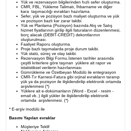
Yük ve rezervasyon bilgilerinden hızlı sefer oluşturma.
CMR, FBL, Yükleme Talimatı, İhbarname ve diğer
kara taşımacılığı evrakları hazırlama.
Sefer, yük ve pozisyon bazlı maliyet oluşturma ve yük
ve pozisyon bazlı kar zarar takibi.
Yük ve Planlama (Pozisyon) bazında Alış ve Satış
hizmet fiyatlarının girilip ilgili faturaların düzenlenmesi,
borç alacak (DEBIT-CREDIT) dekontlarının
oluşturulması.
Faaliyet Raporu oluşturma.
Proje bazlı taşımalarda proje durum takibi.
Yük statü, süreç ve olay takibi.
Rezervasyon Bilgi Formu.İstenen tarihler arasında
çeşitli kriterlere göre taşınan yüklere ait rapor ve
istatistiksel verilerin hazırlanması
Gümrükleme ve Özetbeyan Modülü ile entegrasyon
CMR-Tır Karnesi-Fatura gibi orjinal evrakların taranıp
yük ya da pozisyon ile ilişkilendirilip elektronik ortamda
arşivlenmesi (*)
Yüklere ait e-dokümanların (Word - Excel - resim -
email vb..) ilgili yükler ile ilişkilendirilip elektronik
ortamda arşivlenmesi. (*)
* E-arşiv modülü ile
Basımı Yapılan evraklar
Müşteriye Teklif