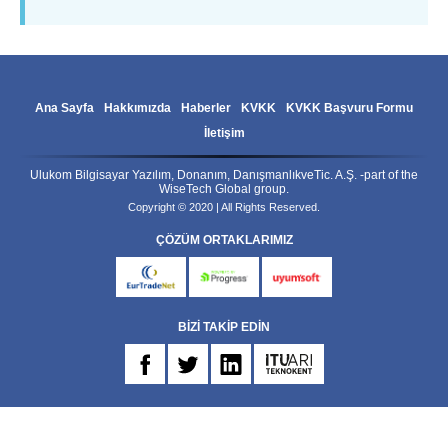
ULUKOM
MENU
Ana Sayfa
Hakkımızda
Haberler
KVKK
KVKK Başvuru Formu
İletişim
Ulukom Bilgisayar Yazılım, Donanım, DanışmanlıkveTic. A.Ş. -part of the
WiseTech Global group.
Copyright © 2020 | All Rights Reserved.
ÇÖZÜM ORTAKLARIMIZ
eurtradenet
progress
uyumsoft
BİZİ TAKİP EDİN
FB
TW
IN
ARI