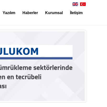
Yazılım
Haberler
Kurumsal
İletişim
Taşıyıcı/Acente ve Forwarder
Hakkımızda
İletişim
Depo ve Antrepo
Ulukom Destek
Mali İşler
Genel
Gümrük
Dış Ticaret
Dış Sistemlerle Entegrasyon