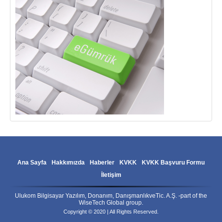
Ana Sayfa
Hakkımızda
Haberler
KVKK
KVKK Başvuru Formu
İletişim
Ulukom Bilgisayar Yazılım, Donanım, DanışmanlıkveTic. A.Ş. -part of the
WiseTech Global group.
Copyright © 2020 | All Rights Reserved.